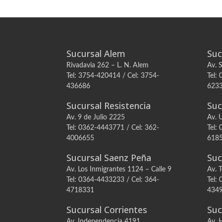
Sucursal Alem
Suc
Rivadavia 262 – L. N. Alem
Av. 
Tel: 3754-420414 / Cel: 3754-
Tel:
436686
623
Sucursal Resistencia
Suc
Av. 9 de Julio 2225
Av. 
Tel: 0362-4443771 / Cel: 362-
Tel:
4006655
618
Sucursal Saenz Peña
Suc
Av. Los Inmigrantes 1124 – Calle 9
Av. 
Tel: 0364-4433233 / Cel: 364-
Tel:
4718331
434
Sucursal Corrientes
Suc
Av. Independencia 4191
Av. 