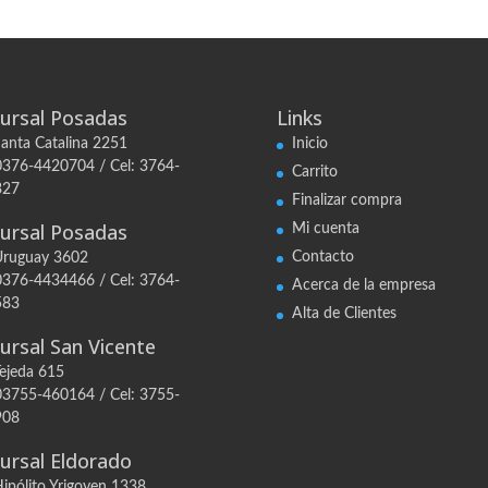
ursal Posadas
Links
Santa Catalina 2251
Inicio
 0376-4420704 / Cel: 3764-
Carrito
327
Finalizar compra
ursal Posadas
Mi cuenta
Contacto
Uruguay 3602
 0376-4434466 / Cel: 3764-
Acerca de la empresa
583
Alta de Clientes
ursal San Vicente
Tejeda 615
 03755-460164 / Cel: 3755-
908
ursal Eldorado
Hipólito Yrigoyen 1338